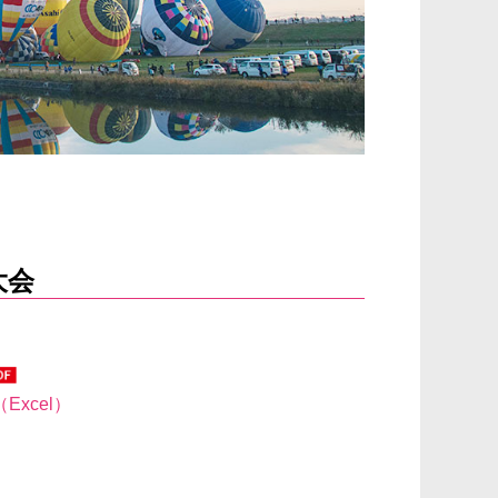
大会
xcel）