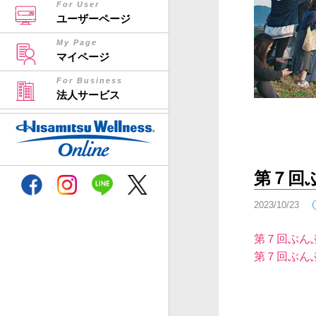
For User
ユーザーページ
My Page
マイページ
For Business
法人サービス
久光ウェルネス
第７回
2023/10/23
第７回ぶん
第７回ぶん