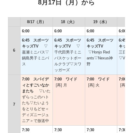
8月17日（月）から
8/17（月）
18（火）
19（水）
20
6:00
6:00
6:00
6:00
6:45 スポーツ
6:45 スポーツ
6:45 スポーツ
6:45
キッズTV
▽
キッズTV
▽
キッズTV
キッズT
6
嘉瀬ミニバス▽
千代田男子ミニ
▽Honjo Red
三日月
鍋島男子ミニバ
バスケットボー
ants▽Nexus神
▽VC鍋
ス
ルクラブ▽スワ
野
ッガーズ
7:00 スパイデ
7:00 ワイド
7:00 ワイド
7:00
ィとすごいなか
[再] 月
[再] 火
[再] 水
またち
▽いた
ずらっこのハト
たち▽たいよう
7
をとりもどせ＜
ディズニージュ
ニア＞で放送中
7:30
7:30
7:30
7:30