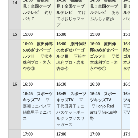
14:30 番組発
14:30 番組発
14:30 番組発
14:30
14
見！全国ケーブ
見！全国ケーブ
見！全国ケーブ
見！全
ルテレビ
釣り
ルテレビ
てけ
ルテレビ
あら
ルテ
バカＺ
てけおじゃマッ
ぶんちょ散歩
バカＺ
プ
15
15:00
15:00
15:00
15:00
16:00 原田伸郎
16:00 原田伸郎
16:00 原田伸
16:00
のめざせパーゴ
のめざせパーゴ
郎のめざせパー
郎のめ
ルフⅢ
▽松本
ルフⅢ
▽松本
ゴルフⅢ
▽松
ゴル
珠利プロ・岩永
珠利プロ・岩永
本珠利プロ・岩
本珠利
杏奈③
杏奈④
永杏奈①
永杏奈
16
16:30
16:30
16:30
16:30
16:45 スポーツ
16:45 スポーツ
16:45 スポー
16:45
キッズTV
▽
キッズTV
▽
ツキッズTV
ツキッズ
嘉瀬ミニバス▽
千代田男子ミニ
▽Honjo Red
▽三日
鍋島男子ミニバ
バスケットボー
ants▽Nexus神
▽VC鍋
ス
ルクラブ▽スワ
野
ッガーズ
17:00
17:00
17:00
17:00