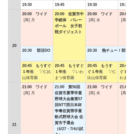
19:30
19:45
19:30
19:30
20:00 ワイド
20:00 佐賀市中
20:00 ワイド
20:00
[再] 月
学総体 バレー
[再] 水
[再] 木
ボール 女子初
戦ダイジェスト
20
20:30 部活DO
20:30 熱チュー！部活D
20:45 もうすぐ
20:45 もうすぐ
20:45 もうす
20:45
１年生
▽仁比
１年生
▽いわ
ぐ１年生
▽仁
ぐ１
山保育園
まつ保育園
比山保育園
わまつ
21:00 ワイド
21:00 第56回
21:00 ワイド
21:00
[再] 月
佐賀市夏季学童
[再] 水
[再] 木
野球大会兼第57
回NTT西日本杯
争奪佐賀県学童
軟式野球大会 佐
賀市予選会
21
（6/27・7/4の試