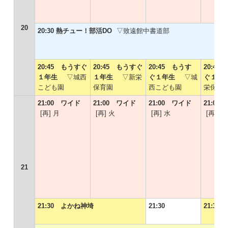
20
20:30 熱チュー！部活DO
▽致遠館中書道部
20:45 もうすぐ
20:45 もうすぐ
20:45 もうす
20:45
１年生
▽城西
１年生
▽新栄
ぐ１年生
▽城
ぐ１
こども園
保育園
西こども園
栄保育
21:00 ワイド
21:00 ワイド
21:00 ワイド
21:00
[再] 月
[再] 火
[再] 水
[再] 木
21
21:30 よかね神埼
21:30
21:3