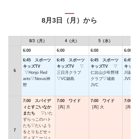
8月3日（月）から
8/3（月）
4（火）
5（水）
6
6:00
6:00
6:00
6:00
6:45 スポーツ
6:45 スポーツ
6:45 スポーツ
6:45
キッズTV
キッズTV
▽
キッズTV
▽
キッズ
6
▽Honjo Red
三日月クラブ
仁比山少年野球
川副JV
ants▽Nexus神
▽VC鍋島
クラブ▽城南
JVC
野
JVC
7:00 スパイデ
7:00 ワイド
7:00 ワイド
7:00
ィとすごいなか
[再] 月
[再] 火
[再] 水
またち
▽いた
ずらっこのハト
たち▽たいよう
7
をとりもどせ＜
ディズニージュ