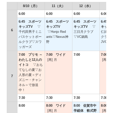
8/10（月）
11（火）
12（水）
13
6:00
6:00
6:00
6:00
6:45 スポーツ
6:45 スポーツ
6:45 スポーツ
6:45
キッズTV
▽
キッズTV
キッズTV
▽
キッズ
6
千代田男子ミニ
▽Honjo Red
三日月クラブ
仁比山
バスケットボー
ants▽Nexus神
▽VC鍋島
クラブ
ルクラブ▽スワ
野
JVC
ッガーズ
7:00 プリモ ～
7:00 ワイド
7:00
7:00
わたしと12人の
[再] 月
[再] 水
イトコ
▽おも
てなしの夏▽お
人形の夏＜ディ
7
ズニー・チャン
ネル＞で放送
中！
7:30
7:30
7:30
7:30
8:00
8:00 ワイド
8:00 佐賀市中
8:00
[再] 月
学総体 軟式野
[再] 水