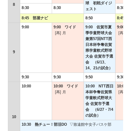
球 初戦ダイジ
8
8:30
8:30
8:30
ェスト
8:45 部屋ナビ
8:50
8:45
9:00
9:00 ワイド
9:00 佐賀市夏
9:00
[再] 月
季学童野球大会
[再] 水
兼第57回NTT西
日本杯争奪佐賀
県学童軟式野球
9
大会 佐賀市予選
会 （6/13、
14、21の試合）
9:30
9:30
9:50
9:30
10:00
10:00 ワイド
10:00 NTT西日
10:00
[再] 月
本杯争奪佐賀県
[再] 水
学童軟式野球大
会 佐賀市予選
会 （6/27・7/4
の試合）
10
10:30 熱チュー！部活DO
▽致遠館中女子バスケ部