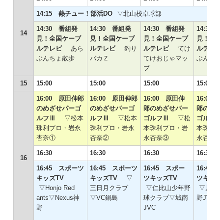
14:15 熱チュー！部活DO
▽北山校卓球部
14:30 番組発
14:30 番組発
14:30 番組発
14:30
14
見！全国ケーブ
見！全国ケーブ
見！全国ケーブ
見！全
ルテレビ
あら
ルテレビ
釣り
ルテレビ
てけ
ルテ
ぶんちょ散歩
バカＺ
てけおじゃマッ
ぶんち
プ
15
15:00
15:00
15:00
15:00
16:00 原田伸郎
16:00 原田伸郎
16:00 原田伸
16:00
のめざせパーゴ
のめざせパーゴ
郎のめざせパー
郎のめ
ルフⅢ
▽松本
ルフⅢ
▽松本
ゴルフⅢ
▽松
ゴル
珠利プロ・岩永
珠利プロ・岩永
本珠利プロ・岩
本珠利
杏奈①
杏奈②
永杏奈③
永杏奈
16:30
16:30
16:30
16:30
16
16:45 スポーツ
16:45 スポーツ
16:45 スポー
16:45
キッズTV
キッズTV
▽
ツキッズTV
ツキッ
▽Honjo Red
三日月クラブ
▽仁比山少年野
▽川副
ants▽Nexus神
▽VC鍋島
球クラブ▽城南
野JVC
野
JVC