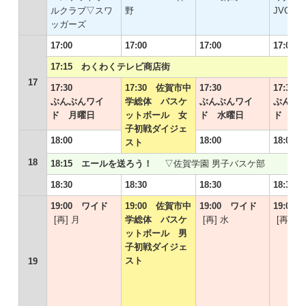
ルクラブ▽スワ
野
JVC
ッガーズ
17:00
17:00
17:00
17:00
17:15 わくわくテレビ商店街
17
17:30
17:30 佐賀市中
17:30
17:30
ぶんぶんワイ
学総体 バスケ
ぶんぶんワイ
ぶんぶ
ド 月曜日
ットボール 女
ド 水曜日
ド 木
子初戦ダイジェ
18:00
18:00
18:00
スト
18
18:15 エールを送ろう！
▽佐賀学園 男子バスケ部
18:30
18:30
18:30
18:30
19:00 ワイド
19:00 佐賀市中
19:00 ワイド
19:00
[再] 月
学総体 バスケ
[再] 水
[再] 木
ットボール 男
子初戦ダイジェ
スト
19