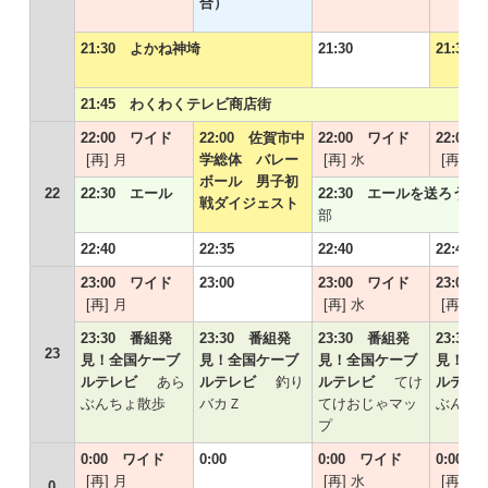
合）
21:30 よかね神埼
21:30
21:3
21:45 わくわくテレビ商店街
22:00 ワイド
22:00 佐賀市中
22:00 ワイド
22:00
[再] 月
学総体 バレー
[再] 水
[再] 木
ボール 男子初
22
22:30 エール
22:30 エールを送ろう
戦ダイジェスト
部
22:40
22:35
22:40
22:40
23:00 ワイド
23:00
23:00 ワイド
23:00
[再] 月
[再] 水
[再] 木
23:30 番組発
23:30 番組発
23:30 番組発
23:30
23
見！全国ケーブ
見！全国ケーブ
見！全国ケーブ
見！全
ルテレビ
あら
ルテレビ
釣り
ルテレビ
てけ
ルテ
ぶんちょ散歩
バカＺ
てけおじゃマッ
ぶんち
プ
0:00 ワイド
0:00
0:00 ワイド
0:00
[再] 月
[再] 水
[再] 木
0