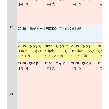
[再] 月
[再] 火
[再] 水
[再] 木
20
20:30 熱チュー！部活DO
▽北山校卓球部
20:45 もうすぐ
20:45 もうすぐ
20:45 もうす
20:45
１年生
▽小桜
１年生
▽ふじ
ぐ１年生
▽小
ぐ１
こども園
かげこども園
桜こども園
じかげ
21:00 ワイド
21:00 ワイド
21:00 ワイド
21:00
[再] 月
[再] 火
[再] 水
[再] 木
21