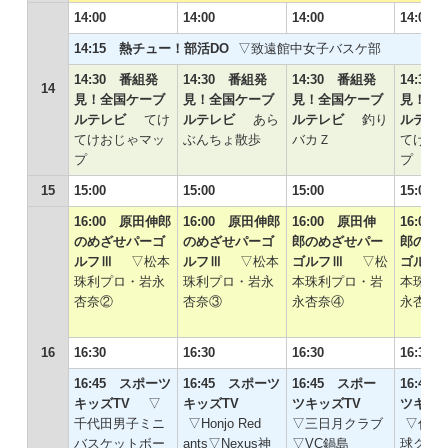
14:00
14:00
14:00
14:00
14:15 熱チュー！部活DO
▽致遠館中女子バスケ部
14:30 番組発
14:30 番組発
14:30 番組発
14:30
14
見！全国ケーブ
見！全国ケーブ
見！全国ケーブ
見！全
ルテレビ
てけ
ルテレビ
あら
ルテレビ
釣り
ルテ
てけおじゃマッ
ぶんちょ散歩
バカＺ
てけお
プ
プ
15
15:00
15:00
15:00
15:00
16:00 原田伸郎
16:00 原田伸郎
16:00 原田伸
16:00
のめざせパーゴ
のめざせパーゴ
郎のめざせパー
郎のめ
ルフⅢ
▽松本
ルフⅢ
▽松本
ゴルフⅢ
▽松
ゴル
珠利プロ・岩永
珠利プロ・岩永
本珠利プロ・岩
本珠利
杏奈②
杏奈③
永杏奈④
永杏奈
16
16:30
16:30
16:30
16:30
16:45 スポーツ
16:45 スポーツ
16:45 スポー
16:45
キッズTV
▽
キッズTV
ツキッズTV
ツキッ
千代田男子ミニ
▽Honjo Red
▽三日月クラブ
▽仁比
バスケットボー
ants▽Nexus神
▽VC鍋島
球クラ